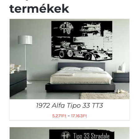
termékek
1972 Alfa Tipo 33 TT3
5.271
Ft
–
17.163
Ft