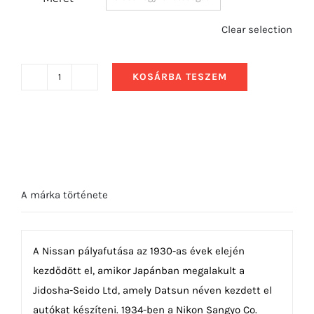
Clear selection
KOSÁRBA TESZEM
1978
Nissan
280Z
Elölről
mennyiség
A márka története
A Nissan pályafutása az 1930-as évek elején
kezdődött el, amikor Japánban megalakult a
Jidosha-Seido Ltd, amely Datsun néven kezdett el
autókat készíteni. 1934-ben a Nikon Sangyo Co.