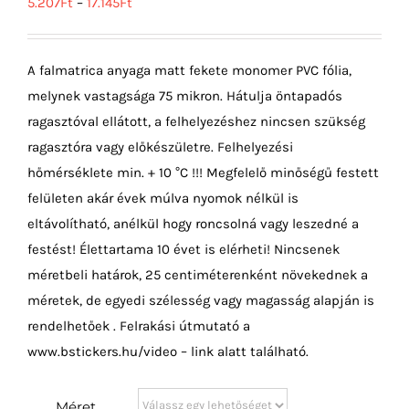
5.207
Ft
–
17.145
Ft
A falmatrica anyaga matt fekete monomer PVC fólia,
melynek vastagsága 75 mikron. Hátulja öntapadós
ragasztóval ellátott, a felhelyezéshez nincsen szükség
ragasztóra vagy előkészületre. Felhelyezési
hőmérséklete min. + 10 °C !!! Megfelelő minőségű festett
felületen akár évek múlva nyomok nélkül is
eltávolítható, anélkül hogy roncsolná vagy leszedné a
festést! Élettartama 10 évet is elérheti! Nincsenek
méretbeli határok, 25 centiméterenként növekednek a
méretek, de egyedi szélesség vagy magasság alapján is
rendelhetőek . Felrakási útmutató a
www.bstickers.hu/video – link alatt található.
Méret