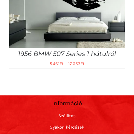
1956 BMW 507 Series 1 hátulról
5.461
Ft
–
17.653
Ft
Információ
Szállítás
Gyakori kérdések