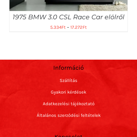
1975 BMW 3.0 CSL Race Car elölről
5.334
Ft
–
17.272
Ft
Információ
Szállítás
Gyakori kérdések
Adatkezelési tájékoztató
Általános szerződési feltételek
Kapcsolat