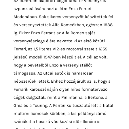
Az 1929-ben alapított céget amatõr versenyzõk
szponzorálására hozta létre Enzo Ferrari
Modenában. Sok sikeres versenyzõt készítettek fel
és versenyeztettek Alfa Romeókban, egészen 1938-
ig. Ekkor Enzo Ferrarit az Alfa Romeo saját
versenyrészlege élére nevezte ki.Az elsõ közúti
Ferrari, az 1,5 literes V12-es motorral szerelt 125S
jelzésû modell 1947-ben készült el. A cél az volt,
hogy a bevételbõl Enzo a versenyistállót
támogassa. Az utcai autók is hamarosan
népszerûek lettek. Ehhez hozzájárult az is, hogy a
Ferrarik karosszériáján olyan híres formatervezõ
cégek dolgoztak, mint a Pininfarina, a Bertone, a
Ghia és a Touring. A Ferrari kultuszautó lett a fiatal
multimilliomosok körében, a kis példányszámú
szériákat a hosszú várakozási idõ ellenére is