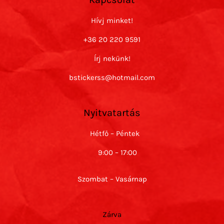
Hívj minket!
+36 20 220 9591
Írj nekünk!
bstickerss@hotmail.com
Nyitvatartás
Hétfő – Péntek
9:00 – 17:00
Szombat – Vasárnap
Zárva