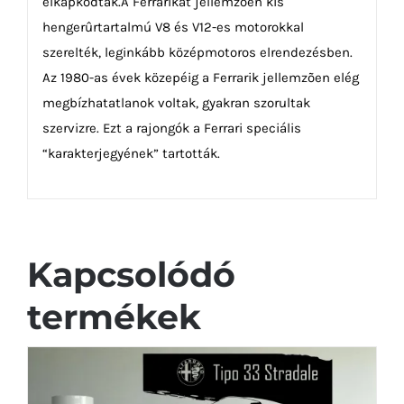
elkapkodták.A Ferrarikat jellemzõen kis
hengerûrtartalmú V8 és V12-es motorokkal
szerelték, leginkább középmotoros elrendezésben.
Az 1980-as évek közepéig a Ferrarik jellemzõen elég
megbízhatatlanok voltak, gyakran szorultak
szervizre. Ezt a rajongók a Ferrari speciális
“karakterjegyének” tartották.
Kapcsolódó
termékek