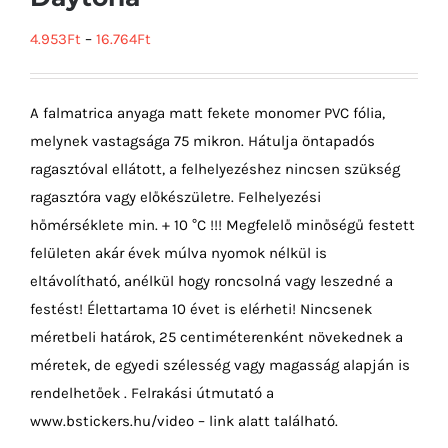
4.953
Ft
–
16.764
Ft
A falmatrica anyaga matt fekete monomer PVC fólia,
melynek vastagsága 75 mikron. Hátulja öntapadós
ragasztóval ellátott, a felhelyezéshez nincsen szükség
ragasztóra vagy előkészületre. Felhelyezési
hőmérséklete min. + 10 °C !!! Megfelelő minőségű festett
felületen akár évek múlva nyomok nélkül is
eltávolítható, anélkül hogy roncsolná vagy leszedné a
festést! Élettartama 10 évet is elérheti! Nincsenek
méretbeli határok, 25 centiméterenként növekednek a
méretek, de egyedi szélesség vagy magasság alapján is
rendelhetőek . Felrakási útmutató a
www.bstickers.hu/video – link alatt található.