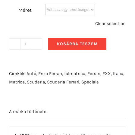
Méret
Clear selection
KOSÁRBA TESZEM
1971
Ferrari
365
GTB4
Címkék:
Autó
,
Enzo Ferrari
,
falmatrica
,
Ferrari
,
FXX
,
Italia
,
Daytona
Matrica
,
Scuderia
,
Scuderia Ferrari
,
Speciale
mennyiség
A márka története