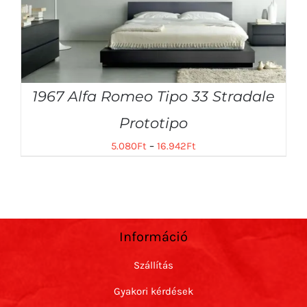
1967 Alfa Romeo Tipo 33 Stradale
Prototipo
5.080
Ft
–
16.942
Ft
Információ
Szállítás
Gyakori kérdések