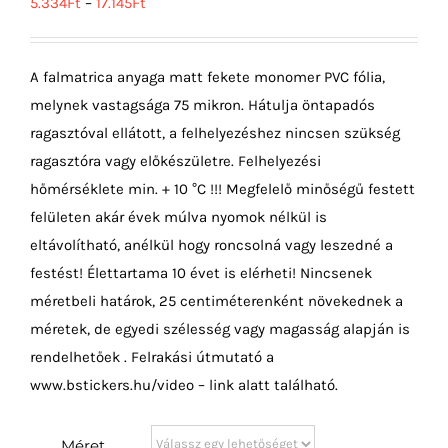
5.334
Ft
–
17.145
Ft
A falmatrica anyaga matt fekete monomer PVC fólia,
melynek vastagsága 75 mikron. Hátulja öntapadós
ragasztóval ellátott, a felhelyezéshez nincsen szükség
ragasztóra vagy előkészületre. Felhelyezési
hőmérséklete min. + 10 °C !!! Megfelelő minőségű festett
felületen akár évek múlva nyomok nélkül is
eltávolítható, anélkül hogy roncsolná vagy leszedné a
festést! Élettartama 10 évet is elérheti! Nincsenek
méretbeli határok, 25 centiméterenként növekednek a
méretek, de egyedi szélesség vagy magasság alapján is
rendelhetőek . Felrakási útmutató a
www.bstickers.hu/video – link alatt található.
Méret