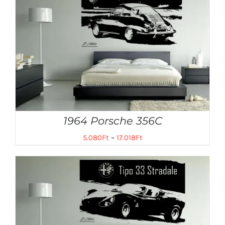
1964 Porsche 356C
5.080
Ft
–
17.018
Ft