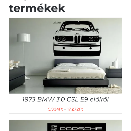
termékek
1973 BMW 3.0 CSL E9 elölről
5.334
Ft
–
17.272
Ft