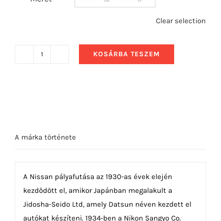
Clear selection
KOSÁRBA TESZEM
1970
Nissan
Skyline
GT
mennyiség
A márka története
A Nissan pályafutása az 1930-as évek elején
kezdődött el, amikor Japánban megalakult a
Jidosha-Seido Ltd, amely Datsun néven kezdett el
autókat készíteni. 1934-ben a Nikon Sangyo Co.