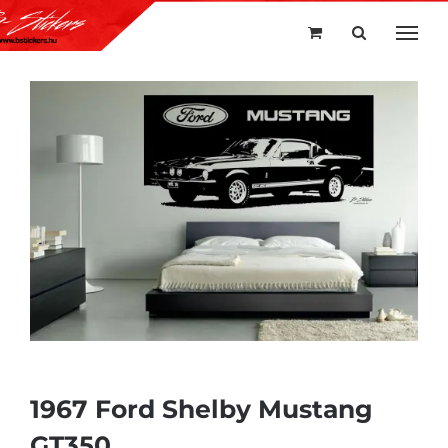
Kihagyás
1967 Ford Shelby Mustang
GT350