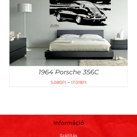
1964 Porsche 356C
5.080
Ft
–
17.018
Ft
Információ
Szállítás