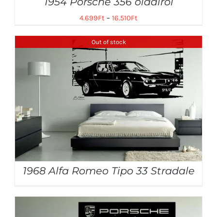
1954 Porsche 356 oldalról
4.699
Ft
–
16.510
Ft
Out of stock
1968 Alfa Romeo Tipo 33 Stradale