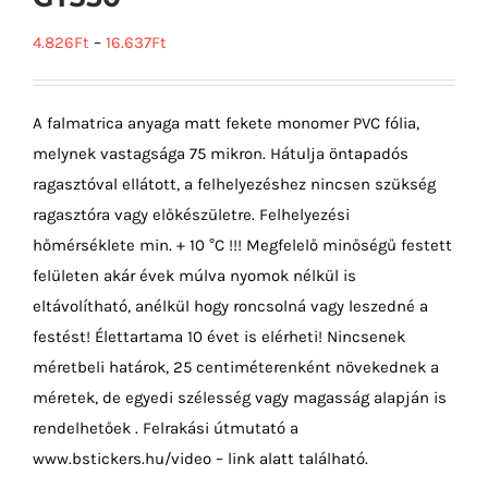
4.826
Ft
–
16.637
Ft
A falmatrica anyaga matt fekete monomer PVC fólia,
melynek vastagsága 75 mikron. Hátulja öntapadós
ragasztóval ellátott, a felhelyezéshez nincsen szükség
ragasztóra vagy előkészületre. Felhelyezési
hőmérséklete min. + 10 °C !!! Megfelelő minőségű festett
felületen akár évek múlva nyomok nélkül is
eltávolítható, anélkül hogy roncsolná vagy leszedné a
festést! Élettartama 10 évet is elérheti! Nincsenek
méretbeli határok, 25 centiméterenként növekednek a
méretek, de egyedi szélesség vagy magasság alapján is
rendelhetőek . Felrakási útmutató a
www.bstickers.hu/video – link alatt található.