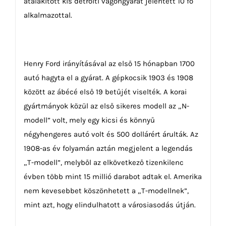
átalakított kis detroiti vagongyárat jelentett 10 fő
alkalmazottal.
Henry Ford irányításával az első 15 hónapban 1700
autó hagyta el a gyárat. A gépkocsik 1903 és 1908
között az ábécé első 19 betűjét viselték. A korai
gyártmányok közül az első sikeres modell az „N-
modell” volt, mely egy kicsi és könnyű
négyhengeres autó volt és 500 dollárért árulták. Az
1908-as év folyamán aztán megjelent a legendás
„T-modell”, melyből az elkövetkező tizenkilenc
évben több mint 15 millió darabot adtak el. Amerika
nem kevesebbet köszönhetett a „T-modellnek”,
mint azt, hogy elindulhatott a városiasodás útján.