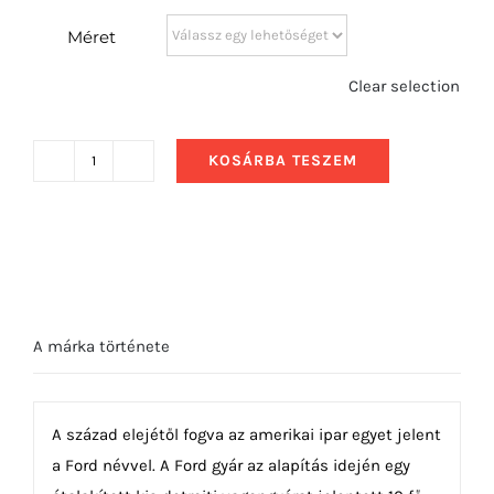
Méret
Clear selection
KOSÁRBA TESZEM
1967
Ford
Shelby
Mustang
GT350
mennyiség
A márka története
A század elejétől fogva az amerikai ipar egyet jelent
a Ford névvel. A Ford gyár az alapítás idején egy