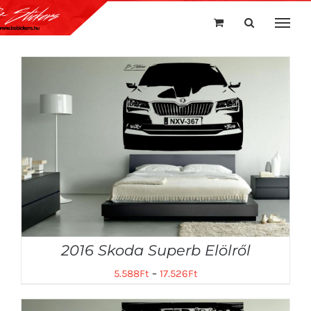
Kihagyás
2016 Skoda Superb Elölről
5.588
Ft
–
17.526
Ft