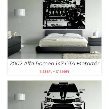
2002 Alfa Romeo 147 GTA Motortér
5.588
Ft
–
17.399
Ft