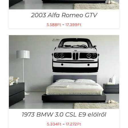
2003 Alfa Romeo GTV
5.588
Ft
–
17.399
Ft
1973 BMW 3.0 CSL E9 elölről
5.334
Ft
–
17.272
Ft