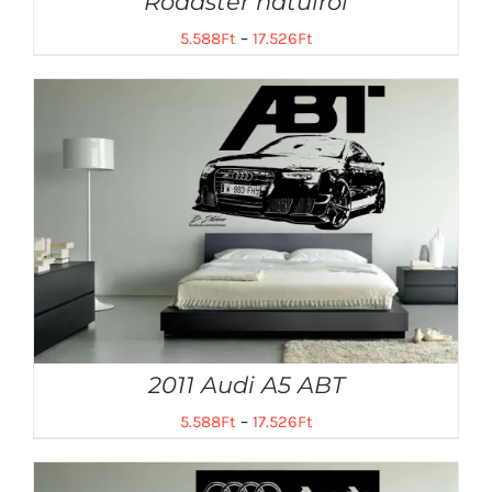
Roadster hátulról
5.588
Ft
–
17.526
Ft
2011 Audi A5 ABT
5.588
Ft
–
17.526
Ft