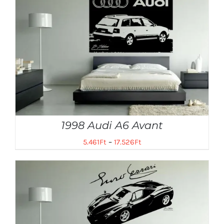
1998 Audi A6 Avant
5.461
Ft
–
17.526
Ft