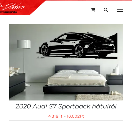
Kihagyás
2020 Audi S7 Sportback hátulról
4.318
Ft
–
16.002
Ft