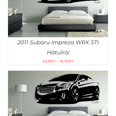
2011 Subaru Impreza WRX STI
Hátulról
4.699
Ft
–
16.510
Ft