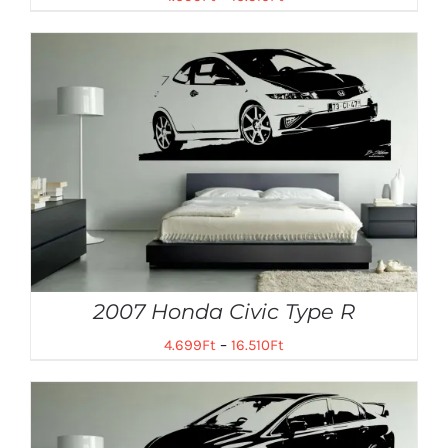
2007 Honda Civic Type R
4.699
Ft
–
16.510
Ft