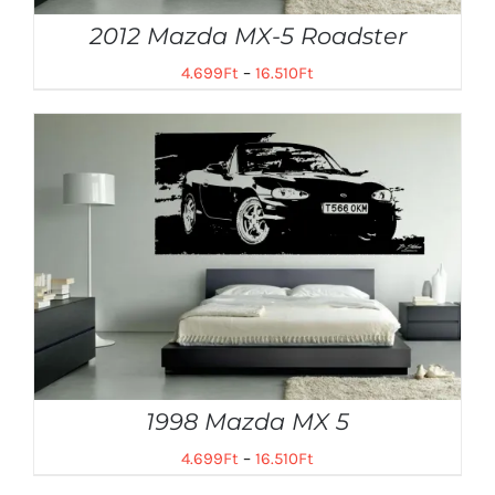
2012 Mazda MX-5 Roadster
4.699
Ft
–
16.510
Ft
1998 Mazda MX 5
4.699
Ft
–
16.510
Ft