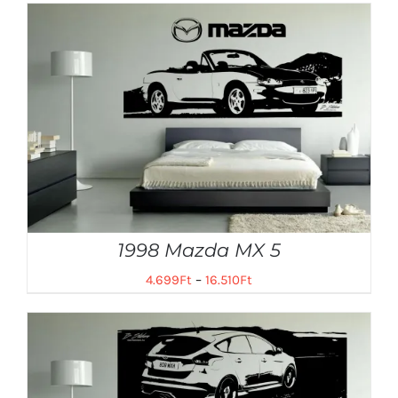
1998 Mazda MX 5
4.699
Ft
–
16.510
Ft