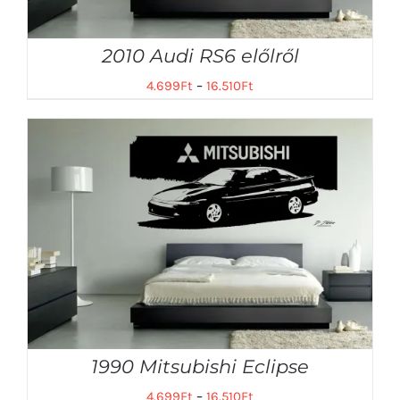
2010 Audi RS6 előlről
4.699
Ft
–
16.510
Ft
1990 Mitsubishi Eclipse
4.699
Ft
–
16.510
Ft