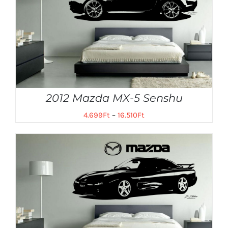
2012 Mazda MX-5 Senshu
4.699
Ft
–
16.510
Ft