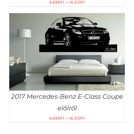
4.699
Ft
–
16.510
Ft
2017 Mercedes-Benz E-Class Coupe
előlről
4.699
Ft
–
16.510
Ft