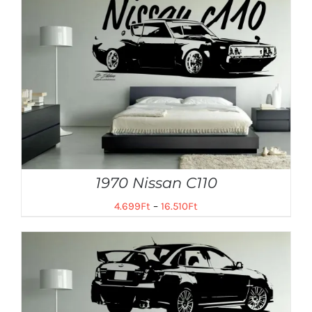
1970 Nissan C110
4.699
Ft
–
16.510
Ft