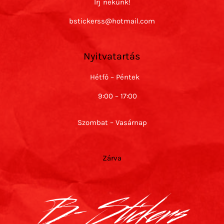
Írj nekünk!
bstickerss@hotmail.com
Nyitvatartás
Hétfő – Péntek
9:00 – 17:00
Szombat – Vasárnap
Zárva