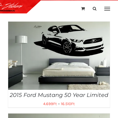
Kihagyás
2015 Ford Mustang 50 Year Limited
4.699
Ft
–
16.510
Ft