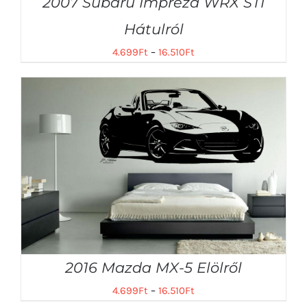
2007 Subaru Impreza WRX STI
Hátulról
4.699
Ft
–
16.510
Ft
2016 Mazda MX-5 Elölről
4.699
Ft
–
16.510
Ft