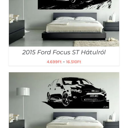
2015 Ford Focus ST Hátulról
4.699
Ft
–
16.510
Ft