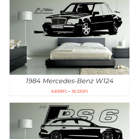
1984 Mercedes-Benz W124
4.699
Ft
–
16.510
Ft