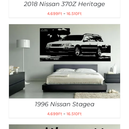
2018 Nissan 370Z Heritage
4.699
Ft
–
16.510
Ft
1996 Nissan Stagea
4.699
Ft
–
16.510
Ft