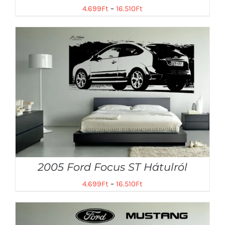
4.699
Ft
–
16.510
Ft
2005 Ford Focus ST Hátulról
4.699
Ft
–
16.510
Ft