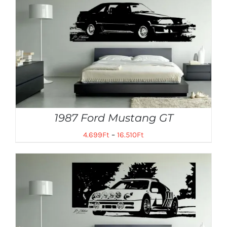
1987 Ford Mustang GT
4.699
Ft
–
16.510
Ft