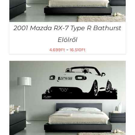
2001 Mazda RX-7 Type R Bathurst
Elölről
4.699
Ft
–
16.510
Ft