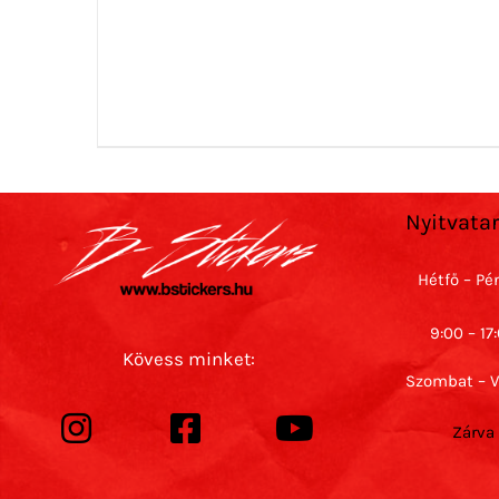
Nyitvata
Hétfő – Pé
9:00 – 17
Kövess minket:
Szombat – 
Zárva