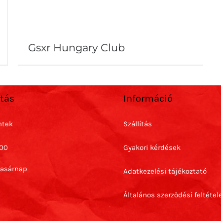
Gsxr Hungary Club
rtás
Információ
ntek
Szállítás
:00
Gyakori kérdések
Vasárnap
Adatkezelési tájékoztató
Általános szerződési feltétel