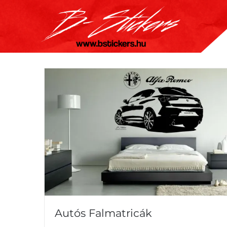
Kihagyás
Autós Falmatricák