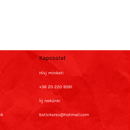
Kapcsolat
Hívj minket!
+36 20 220 9591
Írj nekünk!
ek
bstickerss@hotmail.com