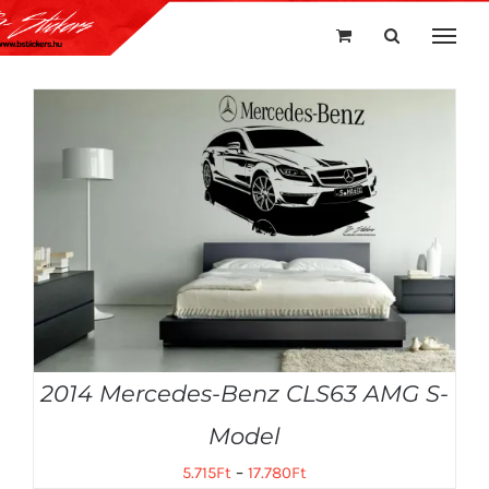
Kihagyás
2014 Mercedes-Benz CLS63 AMG S-
Model
5.715
Ft
–
17.780
Ft