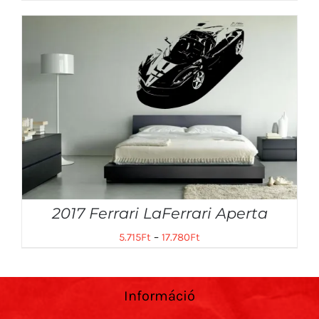
2017 Ferrari LaFerrari Aperta
5.715
Ft
–
17.780
Ft
Információ