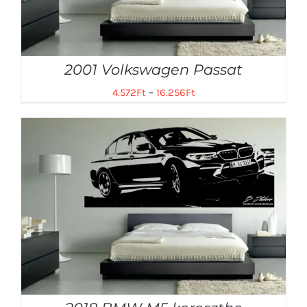
2001 Volkswagen Passat
4.572
Ft
–
16.256
Ft