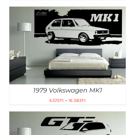
1979 Volkswagen MK1
4.572
Ft
–
16.383
Ft