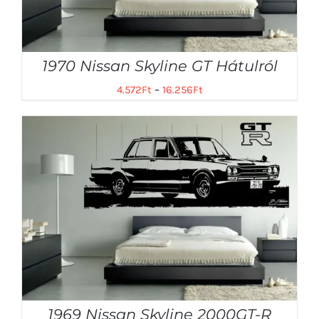
1970 Nissan Skyline GT Hátulról
4.572
Ft
–
16.256
Ft
1969 Nissan Skyline 2000GT-R