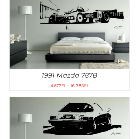
1991 Mazda 787B
4.572
Ft
–
16.383
Ft