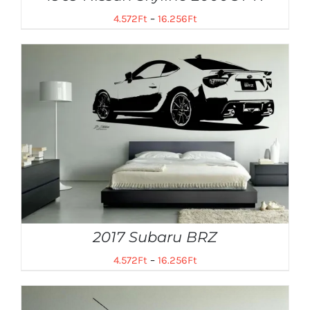
4.572
Ft
–
16.256
Ft
2017 Subaru BRZ
4.572
Ft
–
16.256
Ft