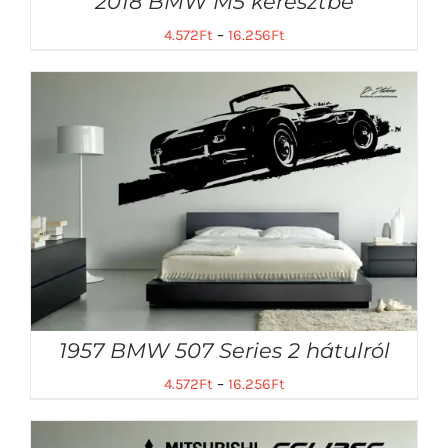
2018 BMW M5 keresztbe
4.572
Ft
–
16.256
Ft
1957 BMW 507 Series 2 hátulról
4.572
Ft
–
16.256
Ft