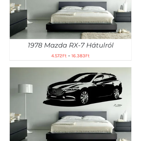
1978 Mazda RX-7 Hátulról
4.572
Ft
–
16.383
Ft