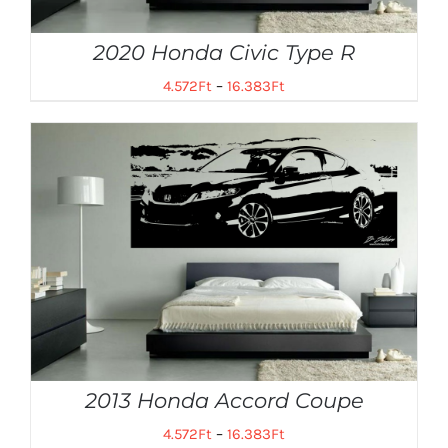
2020 Honda Civic Type R
4.572
Ft
–
16.383
Ft
2013 Honda Accord Coupe
4.572
Ft
–
16.383
Ft