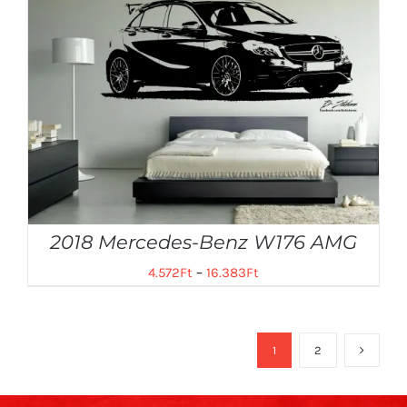
2018 Mercedes-Benz W176 AMG
4.572
Ft
–
16.383
Ft
1
2