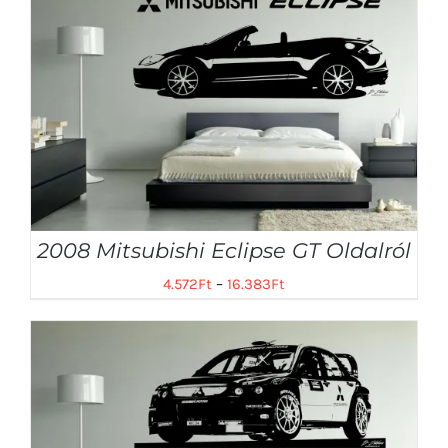
2008 Mitsubishi Eclipse GT Oldalról
4.572
Ft
–
16.383
Ft