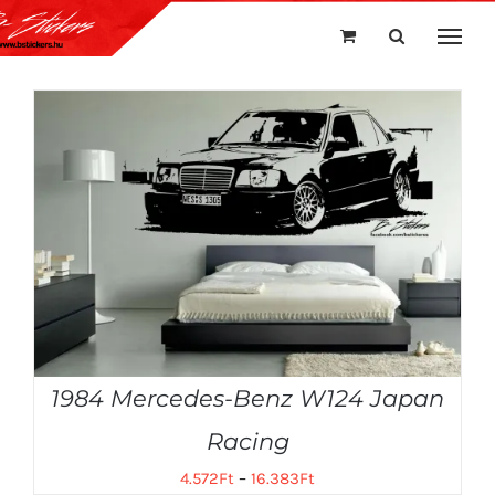
Kihagyás
1984 Mercedes-Benz W124 Japan
Racing
4.572
Ft
–
16.383
Ft