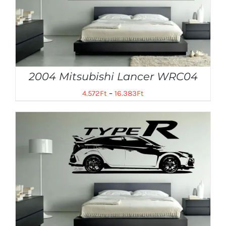
2004 Mitsubishi Lancer WRC04
4.572
Ft
–
16.383
Ft