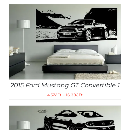
2015 Ford Mustang GT Convertible 1
4.572
Ft
–
16.383
Ft