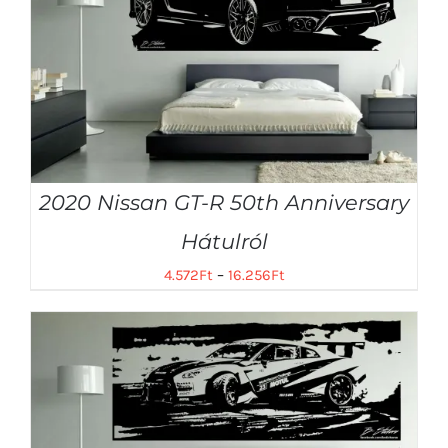
2020 Nissan GT-R 50th Anniversary
Hátulról
4.572
Ft
–
16.256
Ft