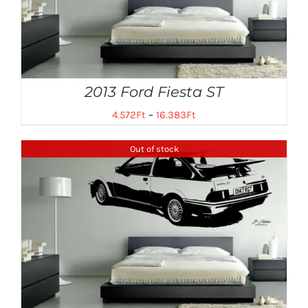
2013 Ford Fiesta ST
4.572
Ft
–
16.383
Ft
Out of stock