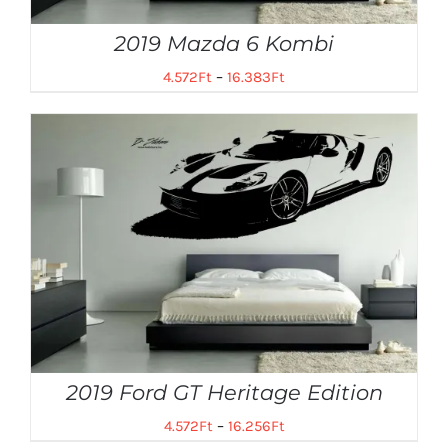
2019 Mazda 6 Kombi
4.572
Ft
–
16.383
Ft
2019 Ford GT Heritage Edition
4.572
Ft
–
16.256
Ft