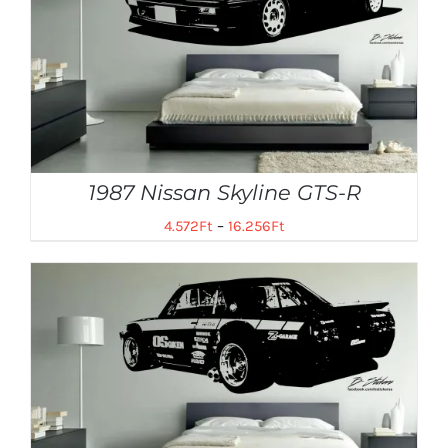
1987 Nissan Skyline GTS-R
4.572
Ft
–
16.256
Ft