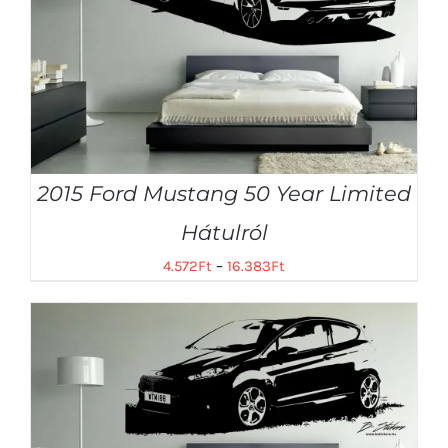
2015 Ford Mustang 50 Year Limited
Hátulról
4.572
Ft
–
16.383
Ft