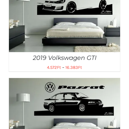
2019 Volkswagen GTI
4.572
Ft
–
16.383
Ft