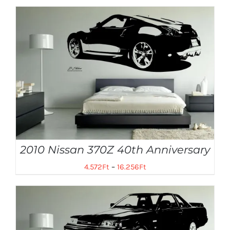
2010 Nissan 370Z 40th Anniversary
4.572
Ft
–
16.256
Ft