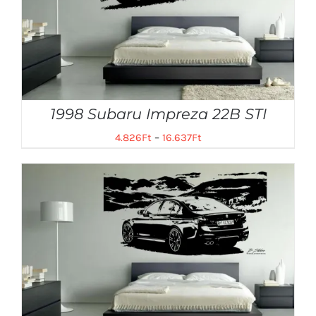
1998 Subaru Impreza 22B STI
4.826
Ft
–
16.637
Ft