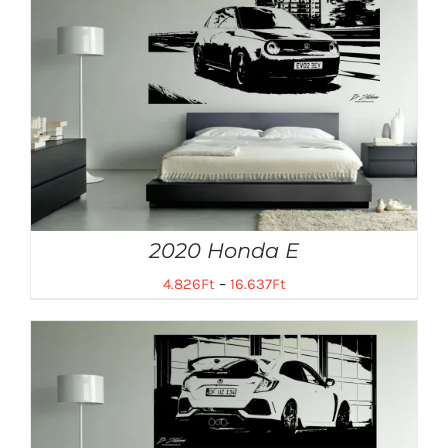
2020 Honda E
4.826
Ft
–
16.637
Ft