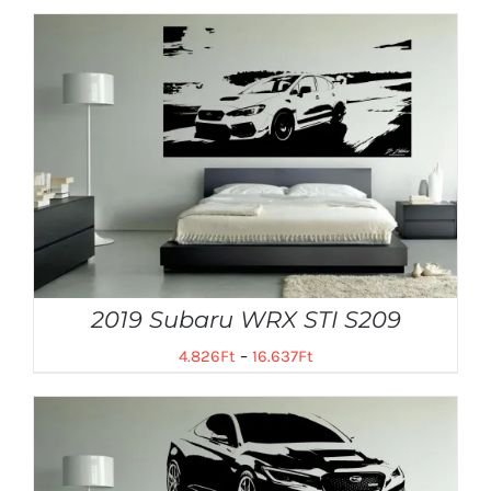
2019 Subaru WRX STI S209
4.826
Ft
–
16.637
Ft