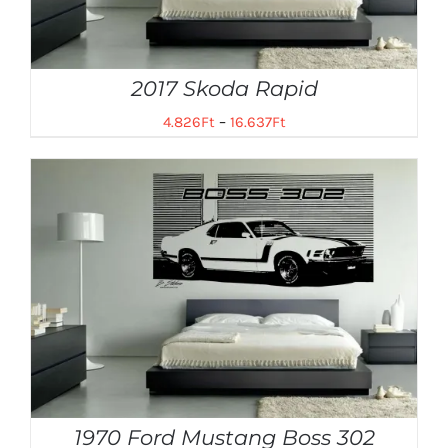
2017 Skoda Rapid
4.826
Ft
–
16.637
Ft
1970 Ford Mustang Boss 302