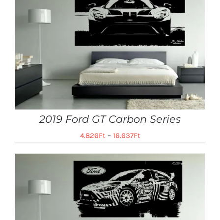
2019 Ford GT Carbon Series
4.826
Ft
–
16.637
Ft