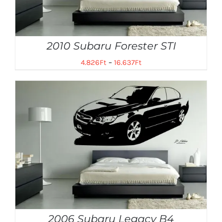
2010 Subaru Forester STI
4.826
Ft
–
16.637
Ft
2006 Subaru Legacy B4