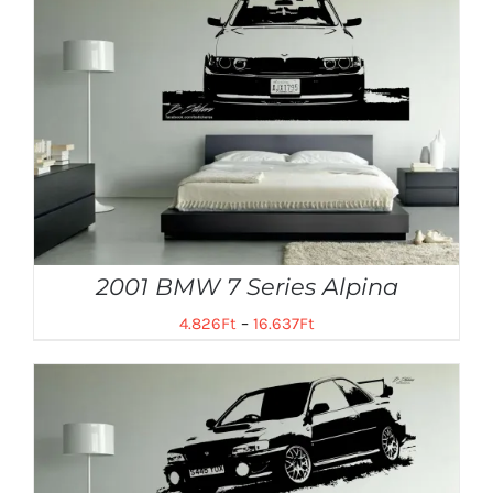
2001 BMW 7 Series Alpina
4.826
Ft
–
16.637
Ft