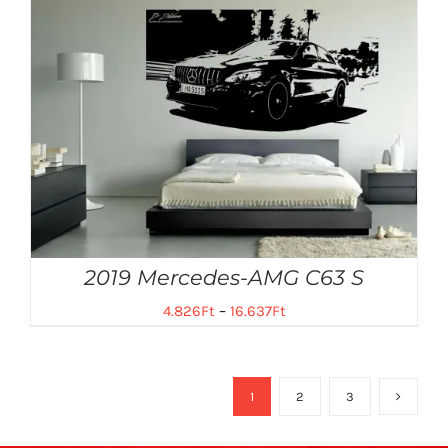
2019 Mercedes-AMG C63 S
4.826
Ft
–
16.637
Ft
1
2
3