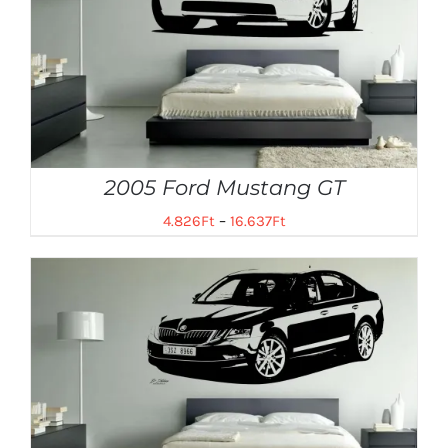
2005 Ford Mustang GT
4.826
Ft
–
16.637
Ft