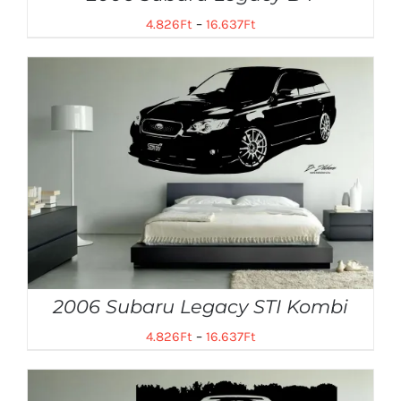
4.826
Ft
–
16.637
Ft
2006 Subaru Legacy STI Kombi
4.826
Ft
–
16.637
Ft