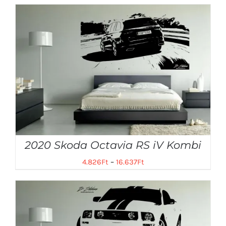
2020 Skoda Octavia RS iV Kombi
4.826
Ft
–
16.637
Ft