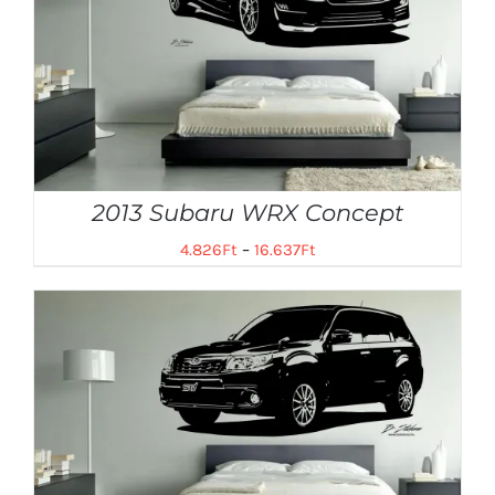
2013 Subaru WRX Concept
4.826
Ft
–
16.637
Ft