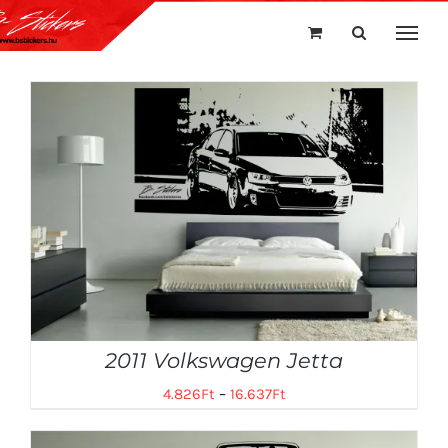
Kihagyás
2011 Volkswagen Jetta
4.826
Ft
–
16.637
Ft