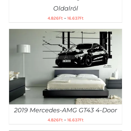
Oldalról
4.826
Ft
–
16.637
Ft
2019 Mercedes-AMG GT43 4-Door
4.826
Ft
–
16.637
Ft