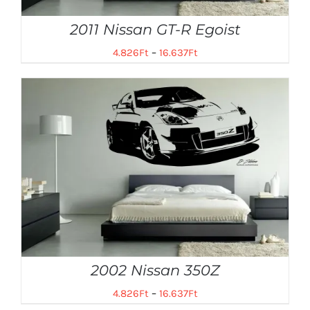
2011 Nissan GT-R Egoist
4.826
Ft
–
16.637
Ft
2002 Nissan 350Z
4.826
Ft
–
16.637
Ft