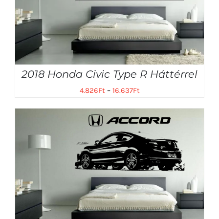
2018 Honda Civic Type R Háttérrel
4.826
Ft
–
16.637
Ft