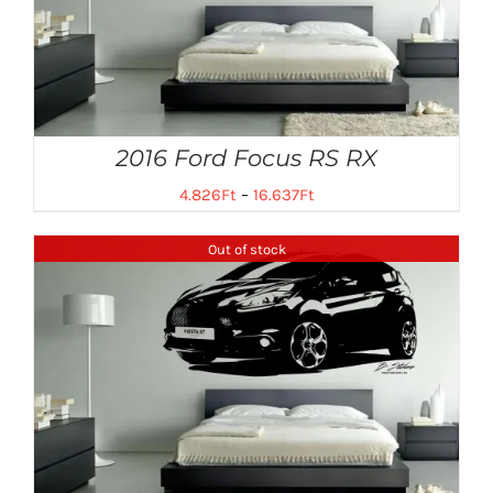
2016 Ford Focus RS RX
4.826
Ft
–
16.637
Ft
Out of stock