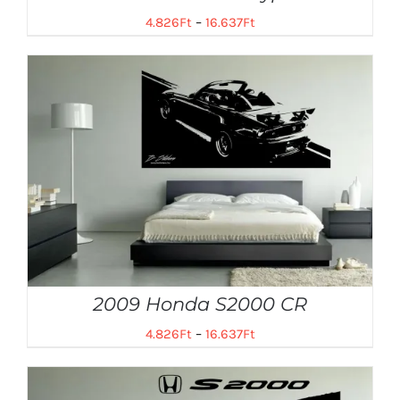
4.826
Ft
–
16.637
Ft
2009 Honda S2000 CR
4.826
Ft
–
16.637
Ft