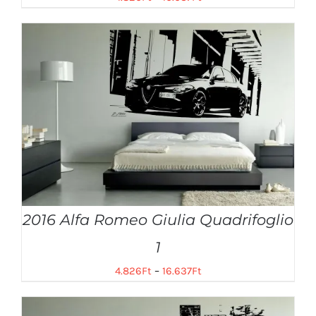
2016 Alfa Romeo Giulia Quadrifoglio
1
4.826
Ft
–
16.637
Ft