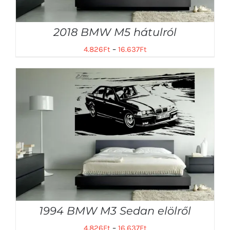
2018 BMW M5 hátulról
4.826
Ft
–
16.637
Ft
1994 BMW M3 Sedan elölről
4.826
Ft
–
16.637
Ft